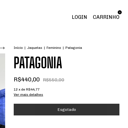
0
LOGIN
CARRINHO
Início
|
Jaquetas
|
Feminino
|
Patagonia
PATAGONIA
R$440,00
R$550,00
12
x de
R$44,77
Ver mais detalhes