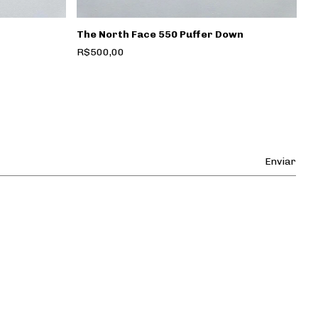
The North Face 550 Puffer Down
C
R$500,00
R